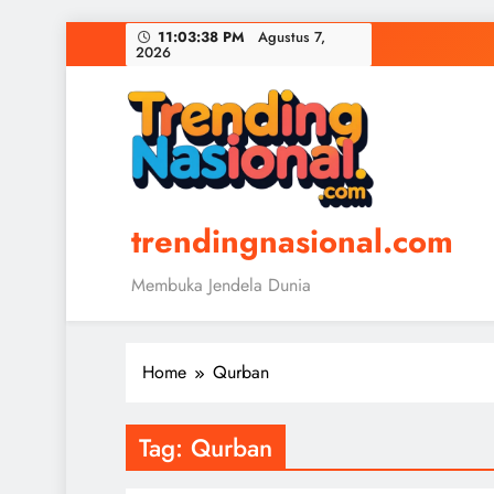
Skip
11:03:38 PM
Agustus 7,
2026
to
content
trendingnasional.com
Membuka Jendela Dunia
Home
Qurban
Tag:
Qurban