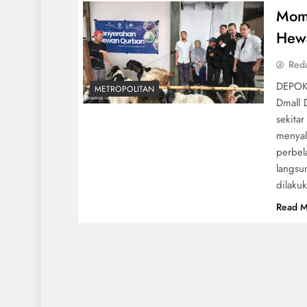
Mome
Hewa
Red
DEPOK 
METROPOLITAN
Dmall 
sekita
menyal
perbel
langsu
dilak
Read M