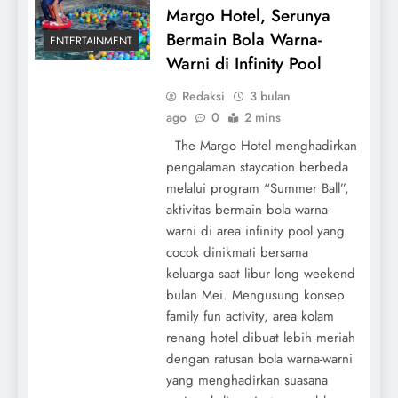
Margo Hotel, Serunya
Bermain Bola Warna-
ENTERTAINMENT
Warni di Infinity Pool
Redaksi
3 bulan
ago
0
2 mins
The Margo Hotel menghadirkan
pengalaman staycation berbeda
melalui program “Summer Ball”,
aktivitas bermain bola warna-
warni di area infinity pool yang
cocok dinikmati bersama
keluarga saat libur long weekend
bulan Mei. Mengusung konsep
family fun activity, area kolam
renang hotel dibuat lebih meriah
dengan ratusan bola warna-warni
yang menghadirkan suasana