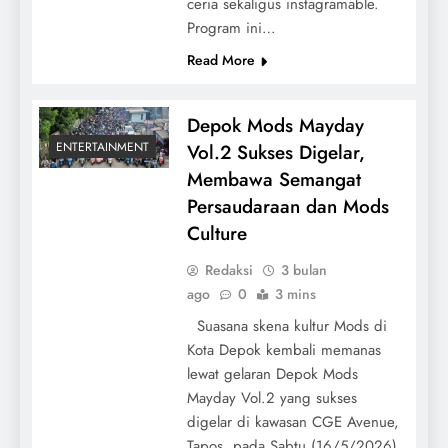
ceria sekaligus instagramable.
Program ini…
Read More
Depok Mods Mayday
ENTERTAINMENT
Vol.2 Sukses Digelar,
Membawa Semangat
Persaudaraan dan Mods
Culture
Redaksi
3 bulan
ago
0
3 mins
Suasana skena kultur Mods di
Kota Depok kembali memanas
lewat gelaran Depok Mods
Mayday Vol.2 yang sukses
digelar di kawasan CGE Avenue,
Tapos, pada Sabtu (16/5/2026).