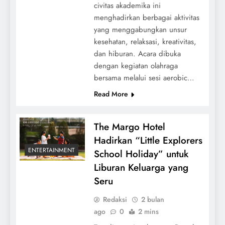
civitas akademika ini
menghadirkan berbagai aktivitas
yang menggabungkan unsur
kesehatan, relaksasi, kreativitas,
dan hiburan. Acara dibuka
dengan kegiatan olahraga
bersama melalui sesi aerobic…
Read More
The Margo Hotel
Hadirkan “Little Explorers
ENTERTAINMENT
School Holiday” untuk
Liburan Keluarga yang
Seru
Redaksi
2 bulan
ago
0
2 mins