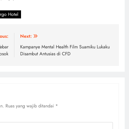
rgo Hotel
ous:
Next:
Tebar
Kampanye Mental Health Film Suamiku Lukaku
osok
Disambut Antusias di CFD
an.
Ruas yang wajib ditandai
*