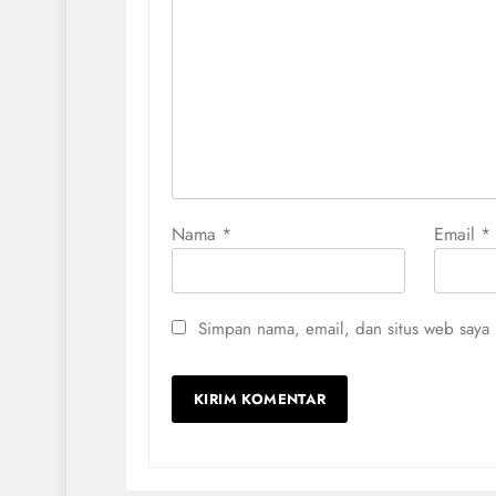
Nama
*
Email
*
Simpan nama, email, dan situs web saya 