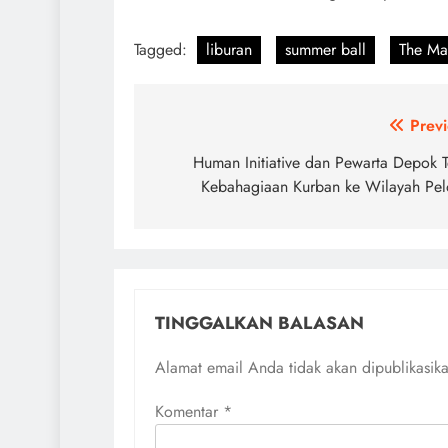
Tagged:
liburan
summer ball
The Ma
Navigasi
Previ
pos
Human Initiative dan Pewarta Depok 
Kebahagiaan Kurban ke Wilayah Pel
TINGGALKAN BALASAN
Alamat email Anda tidak akan dipublikasik
Komentar
*