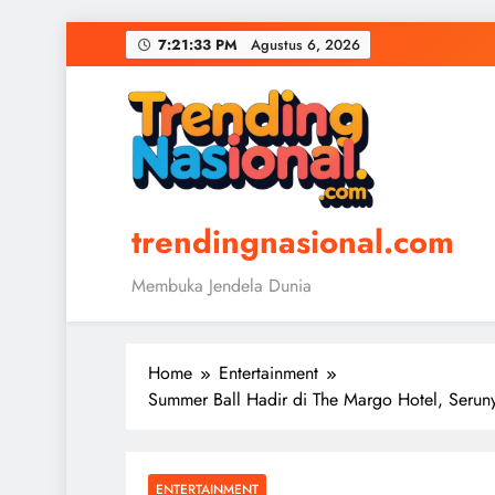
Skip
7:21:34 PM
Agustus 6, 2026
to
content
trendingnasional.com
Membuka Jendela Dunia
Home
Entertainment
Summer Ball Hadir di The Margo Hotel, Seruny
ENTERTAINMENT