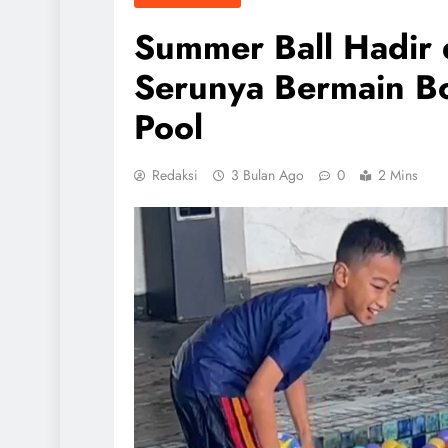
Summer Ball Hadir 
Serunya Bermain Bol
Pool
Redaksi
3 Bulan Ago
0
2 Mins