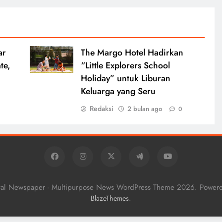
ar
The Margo Hotel Hadirkan
te,
“Little Explorers School
,
Holiday” untuk Liburan
Keluarga yang Seru
Redaksi
2 bulan ago
0
tal Newspaper - Multipurpose News WordPress Theme 2026. Power
.
BlazeThemes