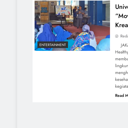
Univ
“Mov
Krea
Red
JAKART
ENTERTAINMENT
Health
memban
lingku
mengha
keseha
kegiat
Read M