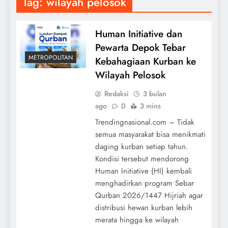
Tag:
wilayah pelosok
Human Initiative dan
Pewarta Depok Tebar
METROPOLITAN
Kebahagiaan Kurban ke
Wilayah Pelosok
Redaksi
3 bulan
ago
0
3 mins
Trendingnasional.com – Tidak
semua masyarakat bisa menikmati
daging kurban setiap tahun.
Kondisi tersebut mendorong
Human Initiative (HI) kembali
menghadirkan program Sebar
Qurban 2026/1447 Hijriah agar
distribusi hewan kurban lebih
merata hingga ke wilayah