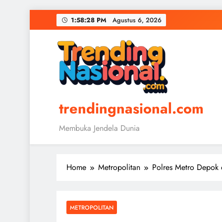
Skip
1:58:29 PM
Agustus 6, 2026
to
content
trendingnasional.com
Membuka Jendela Dunia
Home
Metropolitan
Polres Metro Depok 
METROPOLITAN