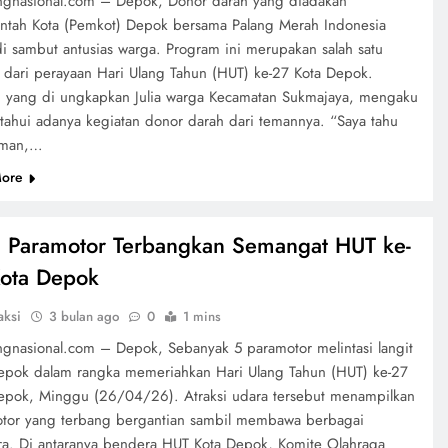
ngnasional.com – Depok, Donor darah yang diadakan
ntah Kota (Pemkot) Depok bersama Palang Merah Indonesia
di sambut antusias warga. Program ini merupakan salah satu
 dari perayaan Hari Ulang Tahun (HUT) ke-27 Kota Depok.
i yang di ungkapkan Julia warga Kecamatan Sukmajaya, mengaku
ahui adanya kegiatan donor darah dari temannya. “Saya tahu
eman,…
ore
 Paramotor Terbangkan Semangat HUT ke-
ota Depok
aksi
3 bulan ago
0
1 mins
ngnasional.com – Depok, Sebanyak 5 paramotor melintasi langit
epok dalam rangka memeriahkan Hari Ulang Tahun (HUT) ke-27
epok, Minggu (26/04/26). Atraksi udara tersebut menampilkan
tor yang terbang bergantian sambil membawa berbagai
a. Di antaranya bendera HUT Kota Depok, Komite Olahraga