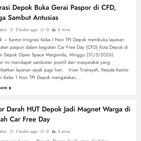
rasi Depok Buka Gerai Paspor di CFD,
a Sambut Antusias
aksi
2 bulan ago
0
2 mins
– Kantor Imigrasi Kelas I Non TPI Depok membuka layanan
tan paspor dalam kegiatan Car Free Day (CFD) Kota Depok di
an Depok Open Space Margonda, Minggu (31/5/2026).
an ini mendapat sambutan positif dari masyarakat yang
aatkan layanan sejak pagi hari. Irvan Triansyah, Kepala Kantor
si Kelas 1 Non TPI Depok mengatakan,…
ore
r Darah HUT Depok Jadi Magnet Warga di
ah Car Free Day
aksi
3 bulan ago
0
3 mins