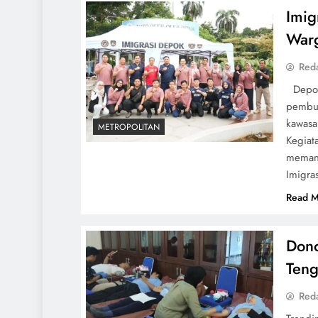
Imig
Warg
Red
Depok 
pembua
kawas
METROPOLITAN
Kegiat
memanf
Imigra
Read M
Dono
Teng
Red