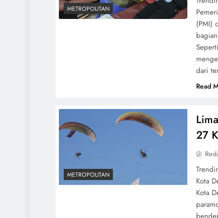
Trendi
METROPOLITAN
Pemeri
(PMI) 
bagian
Sepert
menget
dari t
Read M
Lima
27 K
Red
Trendi
METROPOLITAN
Kota D
Kota D
paramo
bender