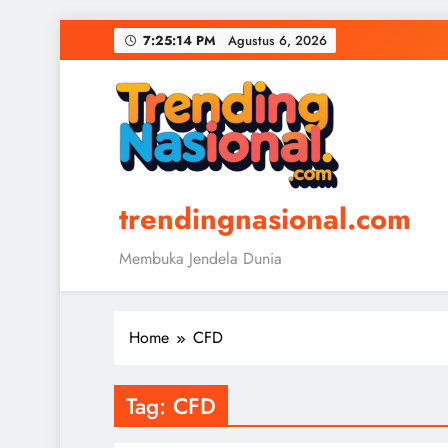
Skip
7:25:14 PM
Agustus 6, 2026
to
content
trendingnasional.com
Membuka Jendela Dunia
Home
CFD
Tag:
CFD