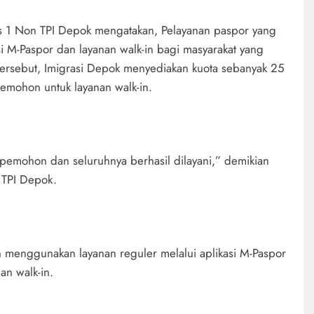
las 1 Non TPI Depok mengatakan, Pelayanan paspor yang
i M-Paspor dan layanan walk-in bagi masyarakat yang
 tersebut, Imigrasi Depok menyediakan kuota sebanyak 25
emohon untuk layanan walk-in.
 pemohon dan seluruhnya berhasil dilayani,” demikian
n TPI Depok.
 menggunakan layanan reguler melalui aplikasi M-Paspor
n walk-in.