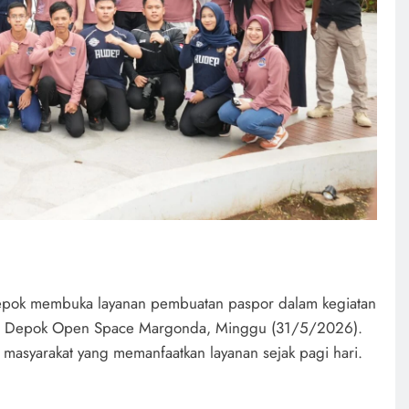
Depok membuka layanan pembuatan paspor dalam kegiatan
an Depok Open Space Margonda, Minggu (31/5/2026).
i masyarakat yang memanfaatkan layanan sejak pagi hari.