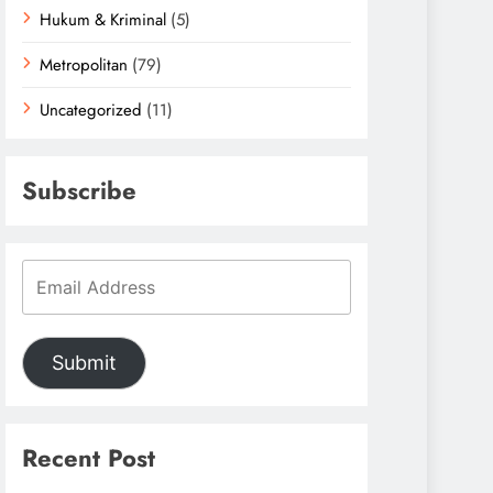
Hukum & Kriminal
(5)
Metropolitan
(79)
Uncategorized
(11)
Subscribe
Submit
Recent Post