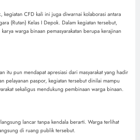
kegiatan CFD kali ini juga diwarnai kolaborasi antara
a (Rutan) Kelas I Depok. Dalam kegiatan tersebut,
 karya warga binaan pemasyarakatan berupa kerajinan
tan itu pun mendapat apresiasi dari masyarakat yang hadir
n pelayanan paspor, kegiatan tersebut dinilai mampu
yarakat sekaligus mendukung pembinaan warga binaan.
ngsung lancar tanpa kendala berarti. Warga terlihat
angsung di ruang publik tersebut.