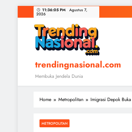
Skip
11:36:06 PM
Agustus 7,
2026
to
content
trendingnasional.com
Membuka Jendela Dunia
Home
Metropolitan
Imigrasi Depok Buka
METROPOLITAN