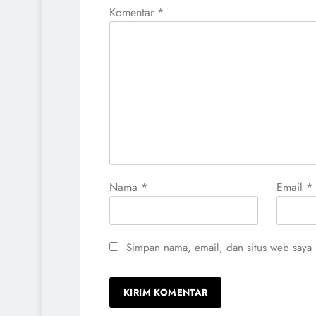
Komentar
*
Nama
*
Email
*
Simpan nama, email, dan situs web saya 