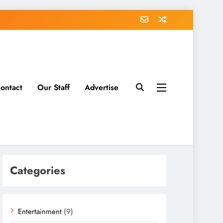
ontact
Our Staff
Advertise
Categories
Entertainment
(9)