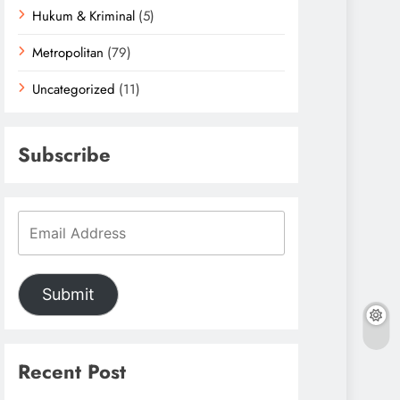
Hukum & Kriminal
(5)
Metropolitan
(79)
Uncategorized
(11)
Subscribe
Submit
Recent Post