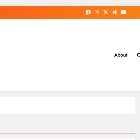
About
C