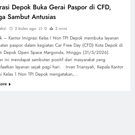
rasi Depok Buka Gerai Paspor di CFD,
a Sambut Antusias
aksi
2 bulan ago
0
2 mins
– Kantor Imigrasi Kelas I Non TPI Depok membuka layanan
tan paspor dalam kegiatan Car Free Day (CFD) Kota Depok di
an Depok Open Space Margonda, Minggu (31/5/2026).
an ini mendapat sambutan positif dari masyarakat yang
aatkan layanan sejak pagi hari. Irvan Triansyah, Kepala Kantor
si Kelas 1 Non TPI Depok mengatakan,…
ore