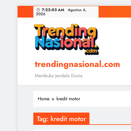
Skip
7:22:03 AM
Agustus 4,
2026
to
content
trendingnasional.com
Membuka Jendela Dunia
Home
kredit motor
Tag:
kredit motor