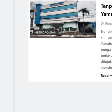
Tanp
Yama
Red
Trendi
METROPOLITAN
kini s
Yamaha
bunga 
berlak
dituju
mendor
Read M